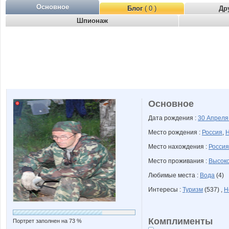
Основное
Блог
( 0 )
Др
Шпионаж
Основное
Дата рождения :
30 Апрел
Место рождения :
Россия
,
Н
Место нахождения :
Россия
Место проживания :
Высоко
Любимые места :
Вода
(4)
Интересы :
Туризм
(537) ,
H
Комплименты
Портрет заполнен на 73 %