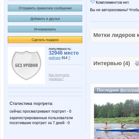
Комплиментов нет.
Отправить приватное сообщение
Вы не авторизованы! Чтоб
Добавить в друзья
Игнорировать
Метки лидеров
Сделать подарок
популярность:
32946 место
рейтинг
814
?
Интервью (4)
Как получить
уровень?
Последние
фотогра
Статистика портрета:
сейчас просматривают портрет - 0
зарегистрированные пользователи
посетившие портрет за 7 дней - 0